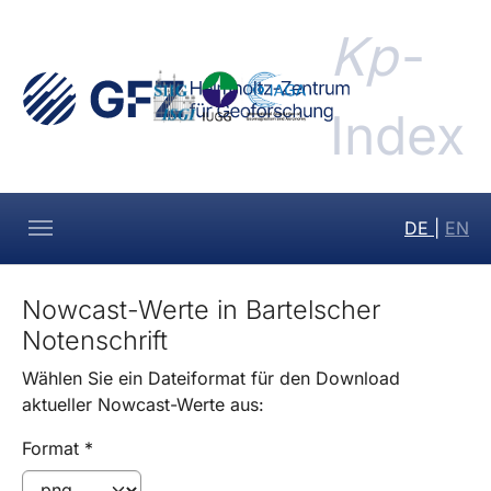
Skip to main navigation
Skip to main content
Skip to page footer
Kp
-
Index
DE
|
EN
Nowcast-Werte in Bartelscher
Notenschrift
Wählen Sie ein Dateiformat für den Download
aktueller Nowcast-Werte aus:
Format
*