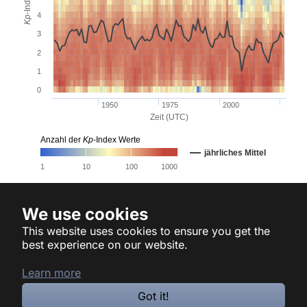
-Index
4
Kp
3
2
1
0
1950
1975
2000
Zeit (UTC)
Anzahl der
Kp
-Index Werte
jährliches Mittel
1
10
100
1000
End of interactive chart.
We use cookies
This website uses cookies to ensure you get the
Home
best experience on our website.
Impressum
Datenschutz
Learn more
© 2026 |
GFZ Helmholtz-Zentrum für Geoforschung
Got it!