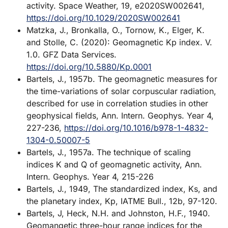
activity. Space Weather, 19, e2020SW002641,
https://doi.org/10.1029/2020SW002641
Matzka, J., Bronkalla, O., Tornow, K., Elger, K.
and Stolle, C. (2020): Geomagnetic Kp index. V.
1.0. GFZ Data Services.
https://doi.org/10.5880/Kp.0001
Bartels, J., 1957b. The geomagnetic measures for
the time-variations of solar corpuscular radiation,
described for use in correlation studies in other
geophysical fields, Ann. Intern. Geophys. Year 4,
227-236,
https://doi.org/10.1016/b978-1-4832-
1304-0.50007-5
Bartels, J., 1957a. The technique of scaling
indices K and Q of geomagnetic activity, Ann.
Intern. Geophys. Year 4, 215-226
Bartels, J., 1949, The standardized index, Ks, and
the planetary index, Kp, IATME Bull., 12b, 97-120.
Bartels, J, Heck, N.H. and Johnston, H.F., 1940.
Geomangetic three-hour range indices for the