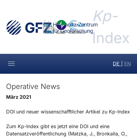
Skip to main navigation
Skip to main content
Skip to page footer
Kp
-
Index
DE
|
EN
Operative News
März 2021
DOI und neuer wissenschafftlicher Artikel zu Kp-Index
Zum Kp-Index gibt es jetzt eine DOI und eine
Datensatzveröffentlichung (Matzka, J., Bronkalla, O.,