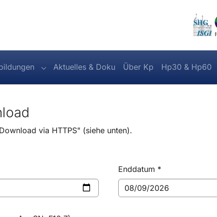
)
bildungen
Aktuelles & Doku
Über Kp
Hp30 & Hp60
nu for "Daten"
Submenu for "Abbildungen"
nload
"Download via HTTPS" (siehe unten).
Enddatum
*