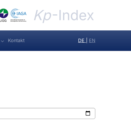
Kp
-Index
Kontakt
DE
|
EN
Submenu for "Hp30 & Hp60"