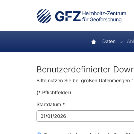
Skip to main navigation
Skip to main content
Skip to page footer
Startseite
(current
Daten
Ab
Subme
Benutzerdefinierter Dow
Bitte nutzen Sie bei großen Datenmengen 
(* Pflichtfelder)
Startdatum
*