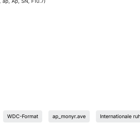
 ap, Ap, SN, F10.7)
WDC-Format
ap_monyr.ave
Internationale r