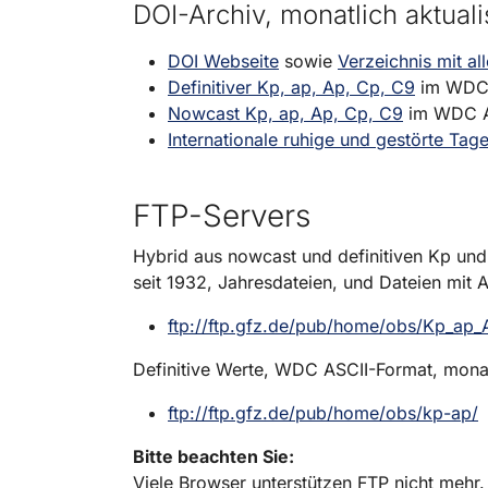
DOI-Archiv, monatlich aktuali
DOI Webseite
sowie
Verzeichnis mit a
Definitiver Kp, ap, Ap, Cp, C9
im WDC A
Nowcast Kp, ap, Ap, Cp, C9
im WDC AS
Internationale ruhige und gestörte Tag
FTP-Servers
Hybrid aus nowcast und definitiven Kp und 
seit 1932, Jahresdateien, und Dateien mit 
ftp://ftp.gfz.de/pub/home/obs/Kp_ap
Definitive Werte, WDC ASCII-Format, monatl
ftp://ftp.gfz.de/pub/home/obs/kp-ap/
Bitte beachten Sie:
Viele Browser unterstützen FTP nicht mehr.