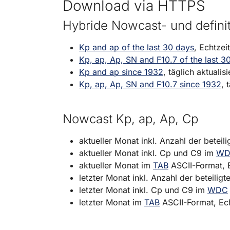
Download via HTTPS
Hybride Nowcast- und defini
Kp and ap of the last 30 days
, Echtzeit
Kp, ap, Ap, SN and F10.7 of the last 3
Kp and ap since 1932
, täglich aktualisi
Kp, ap, Ap, SN and F10.7 since 1932
, 
Nowcast Kp, ap, Ap, Cp
aktueller Monat inkl. Anzahl der beteil
aktueller Monat inkl. Cp und C9 im
WD
aktueller Monat im
TAB
ASCII-Format, E
letzter Monat inkl. Anzahl der beteilig
letzter Monat inkl. Cp und C9 im
WDC
letzter Monat im
TAB
ASCII-Format, Ech