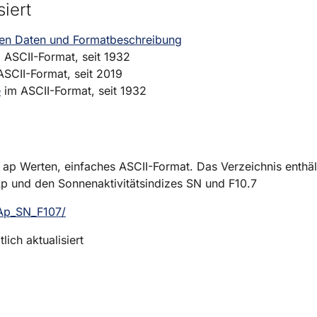
siert
llen Daten und Formatbeschreibung
SCII-Format, seit 1932
CII-Format, seit 2019
e
im ASCII-Format, seit 1932
ap Werten, einfaches ASCII-Format. Das Verzeichnis enthält
Ap und den Sonnenaktivitätsindizes SN und F10.7
_Ap_SN_F107/
ich aktualisiert